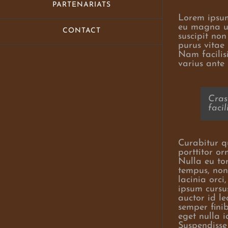
PARTENARIATS
Lorem ipsum 
eu magna ut 
CONTACT
suscipit no
purus vitae 
Nam facilisi
varius ante n
Cras 
facil
Curabitur qu
porttitor or
Nulla eu to
tempus, non 
lacinia orci
ipsum cursus
auctor id le
semper fini
eget nulla i
Suspendisse 