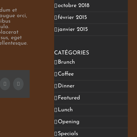
octobre 2018
rdum et
augue orci,
février 2015
cibus
ula.
janvier 2015
placerat
sus, eget
ellentesque.
CATÉGORIES
Brunch
Coffee
ogle+
Tumblr
Pinterest
Dinner
Featured
Lunch
Opening
Specials