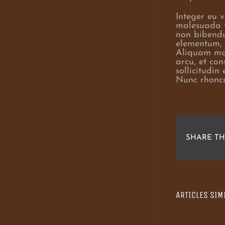
Integer eu v
malesuada f
non bibendum
elementum, 
Aliquam max
arcu, et con
sollicitudin
Nunc rhoncu
SHARE TH
ARTICLES SIM