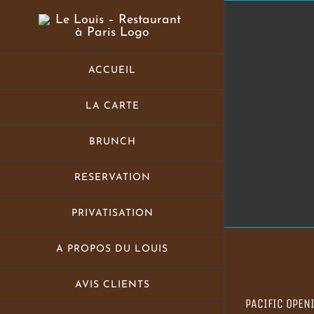
Skip
to
content
ACCUEIL
LA CARTE
BRUNCH
RESERVATION
PRIVATISATION
A PROPOS DU LOUIS
Voir
AVIS CLIENTS
l'image
PACIFIC OPEN
agrandie