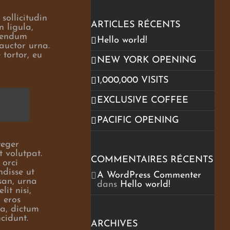
sollicitudin
ARTICLES RÉCENTS
 ligula,
ibendum
Hello world!
 auctor urna.
 tortor, eu
NEW YORK OPENING
1,000,000 VISITS
,
EXCLUSIVE COFFEE
PACIFIC OPENING
teger
t volutpat.
COMMENTAIRES RÉCENTS
 orci
ndisse ut
A WordPress Commenter
san, urna
dans
Hello world!
it nisi,
 eros
sa, dictum
cidunt.
ARCHIVES