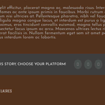
elit efficitur, placerat magna ac, malesuada risus. Inte
ames ac ante ipsum primis in faucibus. Morbi rutrum 
 nisi ultricies at. Pellentesque pharetra, nibh vel fau
ligula magna congue lacus, et interdum est purus a lig
imus, eros tincidunt convallis euismod, magna tellus 
sectetur lacus ipsum ac arcu. Maecenas ultrices lectus ri
 erat facilisis in. Nullam fermentum eget sem sit amet p
s interdum lorem ac lobortis.
Facebook
Twitter
Go
IS STORY, CHOOSE YOUR PLATFORM!
ILAIRES