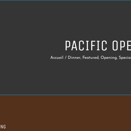
PACIFIC OP
Accueil
/
Dinner
,
Featured
,
Opening
,
Specia
ING