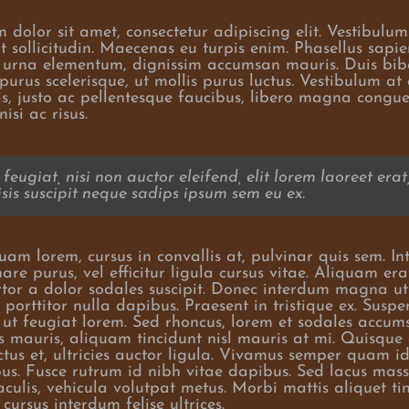
dolor sit amet, consectetur adipiscing elit. Vestibulum 
sollicitudin. Maecenas eu turpis enim. Phasellus sapien
n urna elementum, dignissim accumsan mauris. Duis b
purus scelerisque, ut mollis purus luctus. Vestibulum at
s, justo ac pellentesque faucibus, libero magna congue
isi ac risus.
feugiat, nisi non auctor eleifend, elit lorem laoreet erat
isis suscipit neque sadips ipsum sem eu ex.
am lorem, cursus in convallis at, pulvinar quis sem. In
nare purus, vel efficitur ligula cursus vitae. Aliquam era
rtor a dolor sodales suscipit. Donec interdum magna ut
porttitor nulla dapibus. Praesent in tristique ex. Suspe
, ut feugiat lorem. Sed rhoncus, lorem et sodales accum
 mauris, aliquam tincidunt nisl mauris at mi. Quisque el
ctus et, ultricies auctor ligula. Vivamus semper quam id
bus. Fusce rutrum id nibh vitae dapibus. Sed lacus mas
aculis, vehicula volutpat metus. Morbi mattis aliquet tin
cursus interdum felise ultrices.